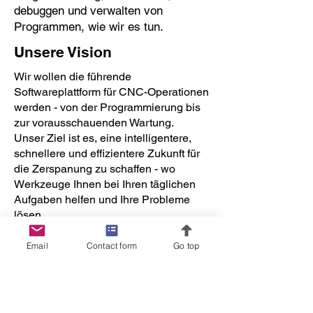
debuggen und verwalten von
Programmen, wie wir es tun.
Unsere Vision
Wir wollen die führende
Softwareplattform für CNC-Operationen
werden - von der Programmierung bis
zur vorausschauenden Wartung.
Unser Ziel ist es, eine intelligentere,
schnellere und effizientere Zukunft für
die Zerspanung zu schaffen - wo
Werkzeuge Ihnen bei Ihren täglichen
Aufgaben helfen und Ihre Probleme
lösen.
Möchten Sie sich uns
Email
Contact form
Go top
anschließen?
Wir führen derzeit eine
Wachstumsrunde durch und