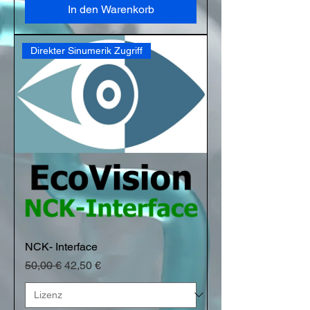
In den Warenkorb
Direkter Sinumerik Zugriff
NCK- Interface
Standardpreis
Sale-Preis
50,00 €
42,50 €