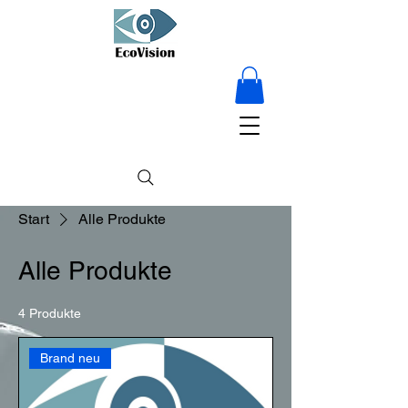
15 % RABATT
auf Alles – nur für
kurze Zeit!
Start
Alle Produkte
Alle Produkte
4 Produkte
Brand neu