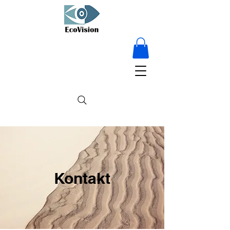
15 % RABATT
auf Alles – nur für
kurze Zeit!
Kontakt