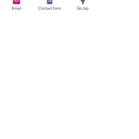
Message
Email
Contact form
Go top
Send