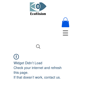
15 % RABATT
auf Alles – nur für
kurze Zeit!
Widget Didn’t Load
Check your internet and refresh
this page.
If that doesn’t work, contact us.